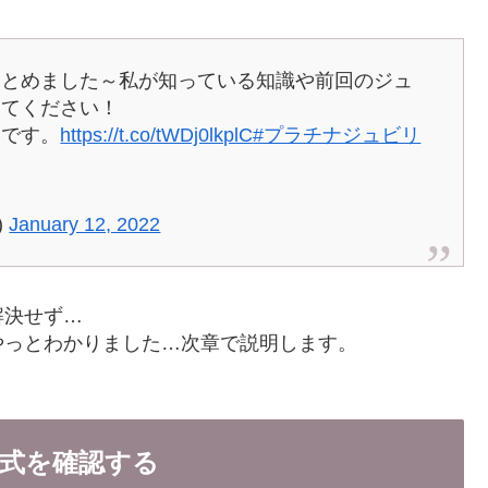
まとめました～私が知っている知識や前回のジュ
みてください！
クです。
https://t.co/tWDj0lkplC
#プラチナジュビリ
)
January 12, 2022
解決せず…
やっとわかりました…次章で説明します。
式を確認する